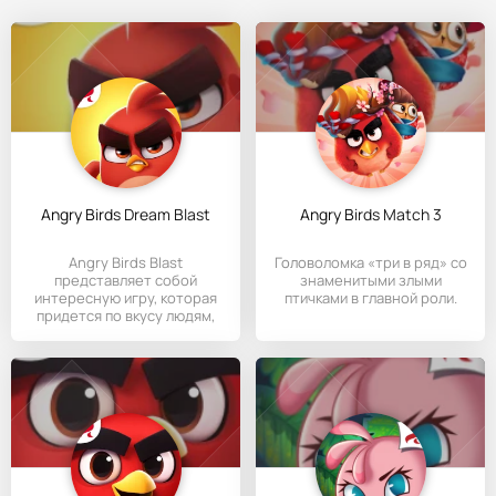
Angry Birds Dream Blast
Angry Birds Match 3
Angry Birds Blast
Головоломка «три в ряд» со
представляет собой
знаменитыми злыми
интересную игру, которая
птичками в главной роли.
придется по вкусу людям,
знакомым с