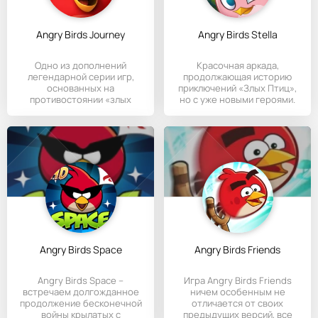
Angry Birds Journey
Angry Birds Stella
Одно из дополнений
Красочная аркада,
легендарной серии игр,
продолжающая историю
основанных на
приключений «Злых Птиц»,
противостоянии «злых
но с уже новыми героями.
птичек» с коварными
Angry Birds Space
Angry Birds Friends
Angry Birds Space –
Игра Angry Birds Friends
встречаем долгожданное
ничем особенным не
продолжение бесконечной
отличается от своих
войны крылатых с
предыдущих версий, все