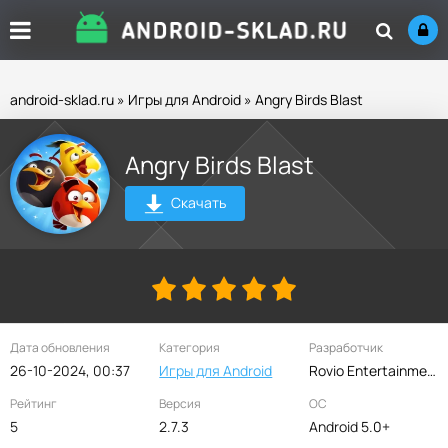
android-sklad.ru
»
Игры для Android
» Angry Birds Blast
Angry Birds Blast
Скачать
Дата обновления
Категория
Разработчик
26-10-2024, 00:37
Игры для Android
Rovio Entertainment Corporation
Рейтинг
Версия
ОС
5
2.7.3
Android 5.0+