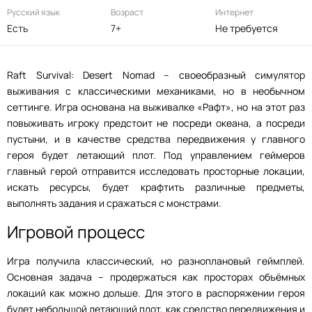
Русский язык
Возраст
Интернет
Есть
7+
Не требуется
Raft Survival: Desert Nomad – своеобразный симулятор
выживания с классическими механиками, но в необычном
сеттинге. Игра основана на выживалке «Рафт», но на этот раз
повыживать игроку предстоит не посреди океана, а посреди
пустыни, и в качестве средства передвижения у главного
героя будет летающий плот. Под управлением геймеров
главный герой отправится исследовать просторные локации,
искать ресурсы, будет крафтить различные предметы,
выполнять задания и сражаться с монстрами.
Игровой процесс
Игра получила классический, но разноплановый геймплей.
Основная задача – продержаться как просторах объёмных
локаций как можно дольше. Для этого в распоряжении героя
будет небольшой летающий плот, как средство передвижения и