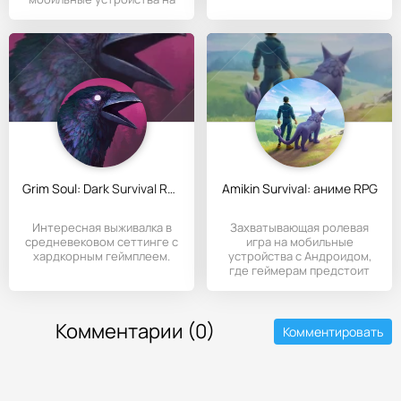
Андроид.
Grim Soul: Dark Survival RPG
Amikin Survival: аниме RPG
Интересная выживалка в
Захватывающая ролевая
средневековом сеттинге с
игра на мобильные
хардкорным геймплеем.
устройства с Андроидом,
где геймерам предстоит
погрузиться
Комментарии (0)
Комментировать