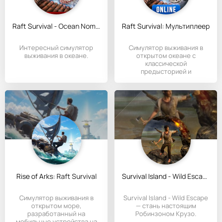
Raft Survival - Ocean Nomad
Raft Survival: Мультиплеер
Интересный симулятор
Симулятор выживания в
выживания в океане.
открытом океане с
классической
предысторией и
мультиплеером.
Rise of Arks: Raft Survival
Survival Island - Wild Escape
Симулятор выживания в
Survival Island - Wild Escape
открытом море,
— стань настоящим
разработанный на
Робинзоном Крузо.
мобильные устройства на