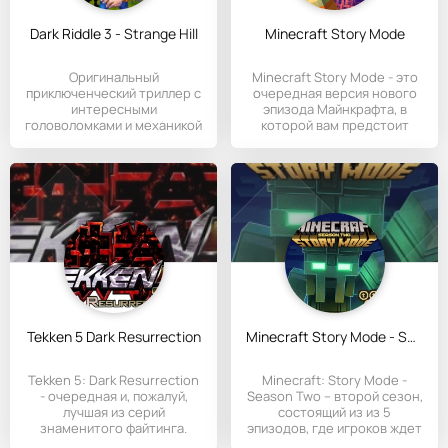
Dark Riddle 3 - Strange Hill
Minecraft Story Mode
Оригинальный
Minecraft Story Mode - это
приключенческий триллер с
очередная версия нового
интересными
эпизода Майнкрафта, в
головоломками и механикой
которой вам предстоит
взаимодействия с
Tekken 5 Dark Resurrection
Minecraft Story Mode - Season Two
Tekken 5: Dark Resurrection
Minecraft: Story Mode -
- очередная и, пожалуй,
Season Two – второй сезон,
лучшая из серий
состоящий из из 5
знаменитого файтинга.
эпизодов, где игроков ждет