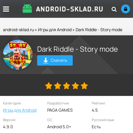
android-sklad.ru
»
Игры для Android
» Dark Riddle - Story mode
Dark Riddle - Story mode
Скачать
Категория
Разработчик
Рейтинг
Игры для Android
PAGA GAMES
4.5
Версия
ОС
Русский язык
4.9.0
Android 5.0+
Есть