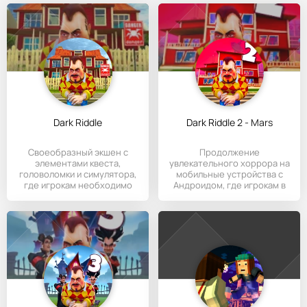
Dark Riddle
Dark Riddle 2 - Mars
Своеобразный экшен с
Продолжение
элементами квеста,
увлекательного хоррора на
головоломки и симулятора,
мобильные устройства с
где игрокам необходимо
Андроидом, где игрокам в
попытаться
очередной раз