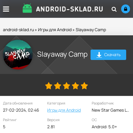
android-sklad.ru
»
Игры для Android
» Slayaway Camp
Slayaway Camp
Скачать
Дата обновления
Категория
Разработчик
27-02-2024, 02:46
Игры для Android
New Star Games LTD
Рейтинг
Версия
ОС
5
2.81
Android: 5.0+