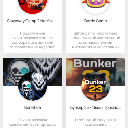
Slayaway Camp 2 Netflix & Kill
Battle Camp
Продолжение
Battle Camp - постоянно
захватывающего экшен-
обновляемый виртуальный
хоррора с элементами
мир, наполненный
головоломки на Андроид-
мифическими монстрами и
устройств, в котором
древними
Bonetale
Бункер 23 - Экшн Приключение
Захватывающая
Необычный симулятор
приключенческая аркада в
выживания с