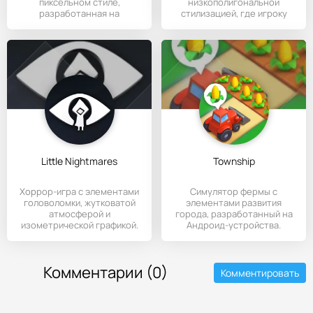
пиксельном стиле,
низкополигональной
разработанная на
стилизацией, где игроку
мобильные устройства с
предстоит выживать в
Little Nightmares
Township
Хоррор-игра с элементами
Cимулятор фермы с
головоломки, жутковатой
элементами развития
атмосферой и
города, разработанный на
изометрической графикой.
Андроид-устройства.
Комментарии (0)
Комментировать