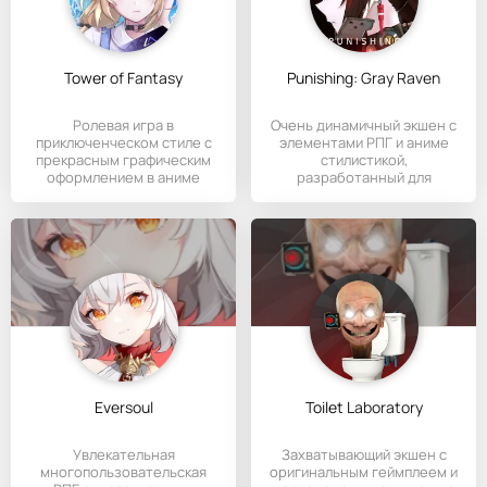
Tower of Fantasy
Punishing: Gray Raven
Ролевая игра в
Очень динамичный экшен с
приключенческом стиле с
элементами РПГ и аниме
прекрасным графическим
стилистикой,
оформлением в аниме
разработанный для
стилистике.
Андроид-устройств.
Eversoul
Toilet Laboratory
Увлекательная
Захватывающий экшен с
многопользовательская
оригинальным геймплеем и