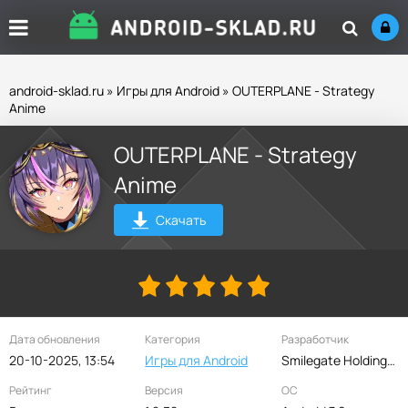
android-sklad.ru
»
Игры для Android
» OUTERPLANE - Strategy
Anime
OUTERPLANE - Strategy
Anime
Скачать
Дата обновления
Категория
Разработчик
20-10-2025, 13:54
Игры для Android
Smilegate Holdings, Inc
Рейтинг
Версия
ОС