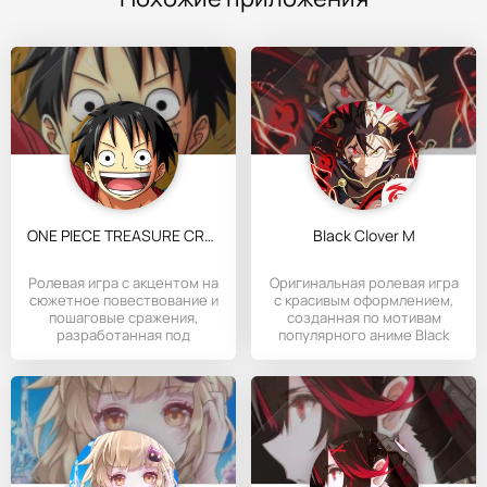
ONE PIECE TREASURE CRUISE
Black Clover M
Ролевая игра с акцентом на
Оригинальная ролевая игра
сюжетное повествование и
с красивым оформлением,
пошаговые сражения,
созданная по мотивам
разработанная под
популярного аниме Black