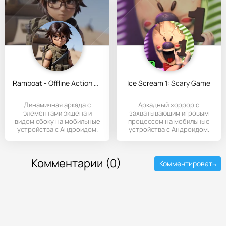
Ramboat - Offline Action Game
Ice Scream 1: Scary Game
Динамичная аркада с
Аркадный хоррор с
элементами экшена и
захватывающим игровым
видом сбоку на мобильные
процессом на мобильные
устройства с Андроидом.
устройства с Андроидом.
Комментарии (0)
Комментировать