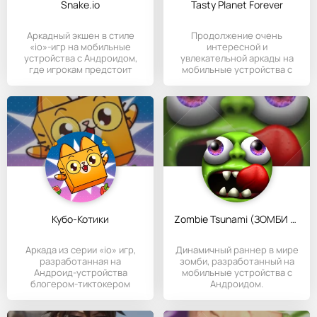
Snake.io
Tasty Planet Forever
Аркадный экшен в стиле
Продолжение очень
«io»-игр на мобильные
интересной и
устройства с Андроидом,
увлекательной аркады на
где игрокам предстоит
мобильные устройства с
Андроидом,
Кубо-Котики
Zombie Tsunami (ЗОМБИ ЦУНАМИ)
Аркада из серии «io» игр,
Динамичный раннер в мире
разработанная на
зомби, разработанный на
Андроид-устройства
мобильные устройства с
блогером-тиктокером
Андроидом.
Симбой (Симбочка