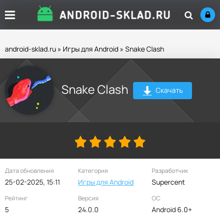
android-sklad.ru
»
Игры для Android
» Snake Clash
Snake Clash
Скачать
Дата обновления
Категория
Разработчик
25-02-2025, 15:11
Игры для Android
Supercent
Рейтинг
Версия
ОС
5
24.0.0
Android 6.0+