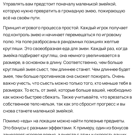
Управлять вам предстоит поначалу маленькой змейкой,
которую нужно превратить в громадную змею, пожирающую
всё на своём пути.
Принцип игрового процесса простой. Каждый игрок получает
под контроль змею и начинает перемещаться по игровому
полю. На поле разбросаны в рандомных позициях желтые
кругляши. Это своеобразная еда для змеи. Каждый раз, когда
змейка подбирает кругляш, она немного увеличивается в
размере, в основном в длину. Соответственно, чем больше
кругляшей змея съест, тем длиннее станет. Чем длиннее будет
змея, тем больше противников она сможет пожирать. Очень
важно учесть, что съесть можно только того, кто меньше тебя в
размерах. То есть, от змей, которые больше вашей, необходимо
как можно быстрее сбежать. Также учитывайте, что врезаться в
собственное тело нельзя, так как это сбросит прогресс и вы
снова станете маленькой змейкой.
Помимо «еды» на локации можно найти полезные предметы.
Это бонусы с разными эффектами. К примеру, один из бонусов
замедляет игровое время, а вместе с этим и скорость ваших