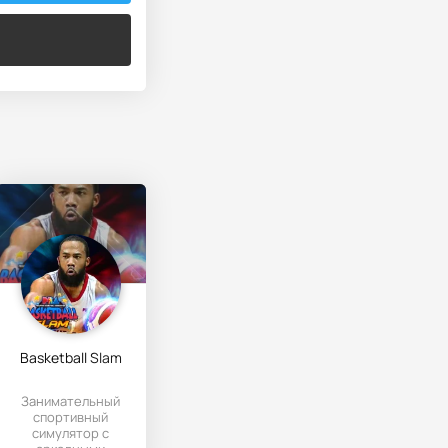
Basketball Slam
Занимательный
спортивный
симулятор с