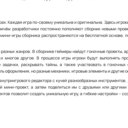
ах. Каждая игра по-своему уникальна и оригинальна. Здесь игрок
ричём разработчики постоянно пополняют сборник новыми прое
е мини-игры сборника распространяются на бесплатной основе, п
 разных жанров. В сборнике геймеры найдут гоночные проекты, ар
и многое другое. В процессе игры игроки будут выполнять пр
 задачки, раскрывать тайны, а также участвовать в гоночных
ь оформления, но разные механики, игровые элементы и другие 
внутриигрового редактора с кучей разнообразных инструментов.
й мини-проект, а затем поделиться им с друзьями или другими
тов позволит создать уникальную игру, а гибкие настройки – соз