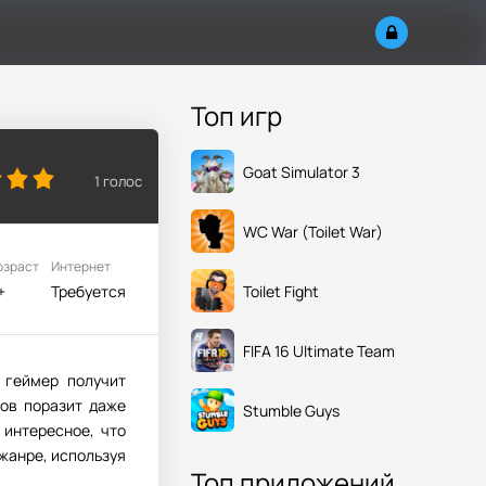
Топ игр
Goat Simulator 3
1
голос
WC War (Toilet War)
озраст
Интернет
Toilet Fight
+
Требуется
FIFA 16 Ultimate Team
 геймер получит
тов поразит даже
Stumble Guys
 интересное, что
 жанре, используя
Топ приложений