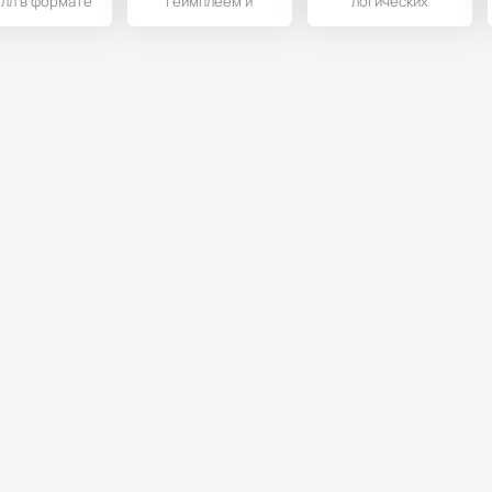
лл в формате
геймплеем и
логических
текстовых
элементами
головоломок для
ассказов с
песочницы, где
мобильных
изуальными
игрокам
устройств на
ементами и
предстоит
поучаствовать