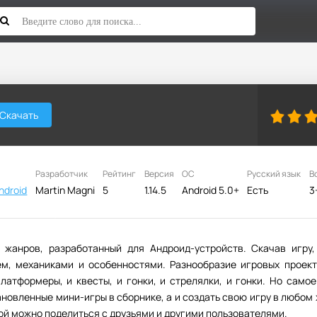
Скачать
Разработчик
Рейтинг
Версия
ОС
Русский язык
В
ndroid
Martin Magni
5
1.14.5
Android 5.0+
Есть
3
 жанров, разработанный для Андроид-устройств. Скачав игру,
ем, механиками и особенностями. Разнообразие игровых проек
латформеры, и квесты, и гонки, и стрелялки, и гонки. Но самое
ановленные мини-игры в сборнике, а и создать свою игру в любом
ой можно поделиться с друзьями и другими пользователями.