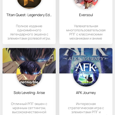
Titan Quest: Legendary Edition
Eversoul
Полное издание
Увлекательная
одноимённого
многопользовательская
легендарного экшена с
РПГ с классическими
элементами ролевой игры.
механиками и аниме
стилистикой.
Solo Leveling: Arise
AFK Journey
Отличный РПГ-экшен с
Интересная
мрачным сеттингом,
стратегическая игра с
высококачественной
элементами РПГ и