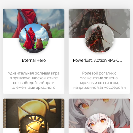
Eternal Hero
Powerlust: Action RPG Offline
Удивительная ролевая игра
Ролевой рогалик с
в приключенческом стиле
элементами экшена,
со свободой выбора и
мрачным сеттингом,
элементами аркадного
напряжённой атмосферой и
экшена.
большим