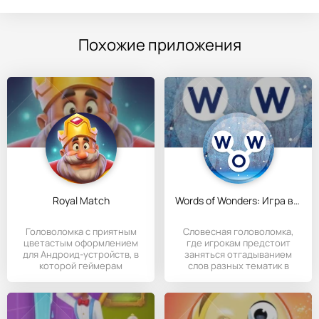
Похожие приложения
Royal Match
Words of Wonders: Игра в слова
Головоломка с приятным
Словесная головоломка,
цветастым оформлением
где игрокам предстоит
для Андроид-устройств, в
заняться отгадыванием
которой геймерам
слов разных тематик в
необходимо
формате