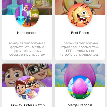
Homescapes
Best Fiends
Аркадная головоломка в
Красочная головоломка
формате «три в ряд» с
«три в ряд» с элементами
ярким трёхмерным
РПГ на мобильные
оформлением, простым
устройства на Андроидом.
управлением и
Subway Surfers Match
Merge Dragons!