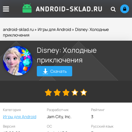
android-sklad.ru
»
Игры для Android
» Disney: Холодные
приключения
Disney: Холодные
приключения
Скачать
Категория
Разработчик
Рейтинг
Игры для Android
Jam City, Inc.
3
Версия
ОС
Русский язык