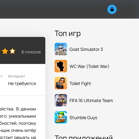
Топ игр
Goat Simulator 3
8
голосов
WC War (Toilet War)
ст
Интернет
Toilet Fight
Не требуется
FIFA 16 Ultimate Team
ойства. В данном
его уникальными
Stumble Guys
бностей, поэтому
енщик очень хитёр
Топ приложений
дстоит решать на