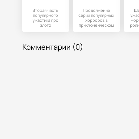
Вторая часть
Продолжение
Ше
популярного
серии популярных
ужас
ужастика про
хорроров в
мор
злого
приключенческом
роли
мороженщика,
стиле на Андроид-
н
который похищает
устройства.
у
людей. В этой
Комментарии (0)
части