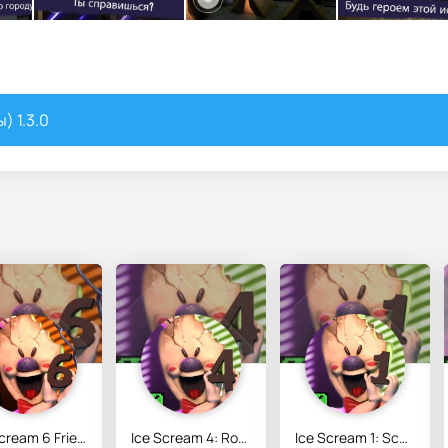
) 1.3.0
Ice Scream 6 Friends: Charlie
Ice Scream 4: Rod's Factory
Ice Scream 1: Scary Game