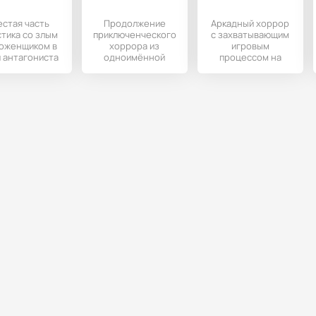
стая часть
Продолжение
Аркадный хоррор
тика со злым
приключенческого
с захватывающим
оженщиком в
хоррора из
игровым
 антагониста
одноимённой
процессом на
а Андроид-
серии ужастиков,
мобильные
стройства.
разработанной на
устройства с
Андроидом.