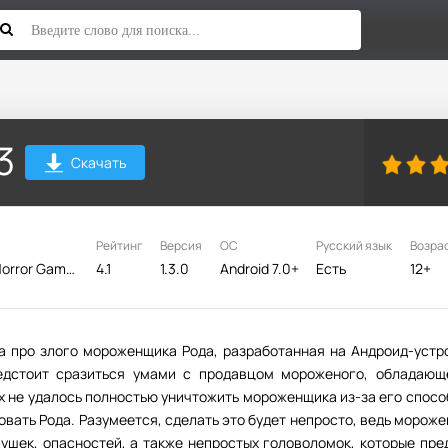
3
Скачать
Рейтинг
Версия
ОС
Русский язык
Возра
Keplerians Horror Games
4.1
1.3.0
Android 7.0+
Есть
12+
ка про злого мороженщика Рода, разработанная на Андроид-устр
редстоит сразиться умами с продавцом мороженого, обладающ
х не удалось полностью уничтожить мороженщика из-за его спосо
овать Рода. Разумеется, сделать это будет непросто, ведь морож
ушек, опасностей, а также непростых головоломок, которые пре