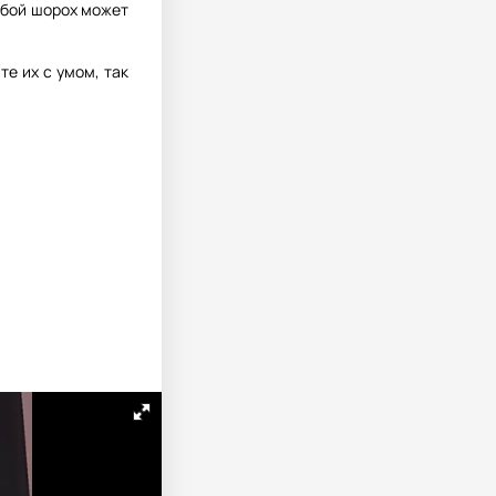
юбой шорох может
е их с умом, так