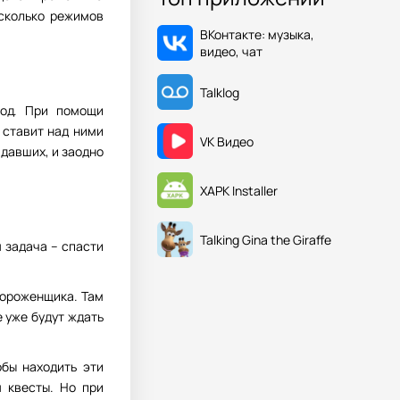
сколько режимов
ВКонтакте: музыка,
видео, чат
Talklog
Род. При помощи
 ставит над ними
VK Видео
давших, и заодно
XAPK Installer
Talking Gina the Giraffe
 задача – спасти
мороженщика. Там
 уже будут ждать
обы находить эти
 квесты. Но при