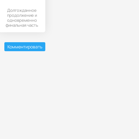
Долгожданное
продолжение и
одновременно
финальная часть
популярной серии
хорроров от
студии
Комментировать