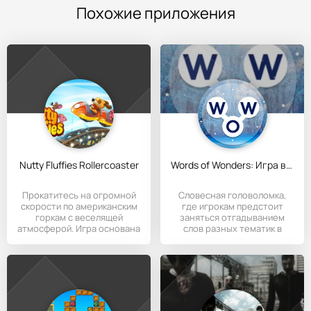
Похожие приложения
Nutty Fluffies Rollercoaster
Words of Wonders: Игра в слова
Прокатитесь на огромной
Словесная головоломка,
скорости по американским
где игрокам предстоит
горкам с веселящей
заняться отгадыванием
атмосферой. Игра основана
слов разных тематик в
на
формате