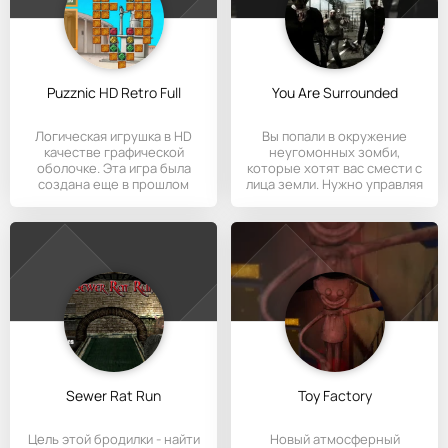
Puzznic HD Retro Full
You Are Surrounded
Логическая игрушка в HD
Вы попали в окружение
качестве графической
неугомонных зомби,
оболочке. Эта игра была
которые хотят вас смести с
создана еще в прошлом
лица земли. Нужно управляя
веке, а
Sewer Rat Run
Toy Factory
Цель этой бродилки - найти
Новый атмосферный