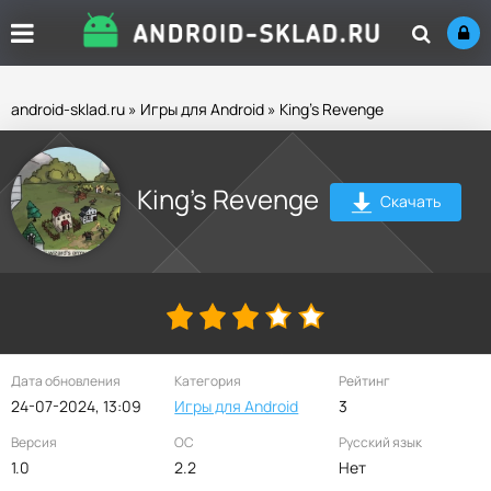
android-sklad.ru
»
Игры для Android
» King's Revenge
King's Revenge
Скачать
Дата обновления
Категория
Рейтинг
24-07-2024, 13:09
Игры для Android
3
Версия
ОС
Русский язык
1.0
2.2
Нет