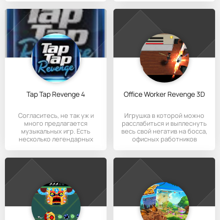
Tap Tap Revenge 4
Office Worker Revenge 3D
Согласитесь, не так уж и
Игрушка в которой можно
много предлагается
расслабиться и выплеснуть
музыкальных игр. Есть
весь свой негатив на босса,
несколько легендарных
офисных работников