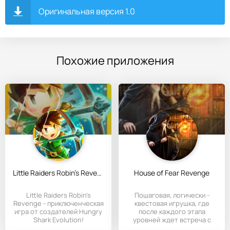
Оригинальная версия 1.0
Похожие приложения
Little Raiders Robin's Revenge
House of Fear Revenge
Little Raiders Robin's
Пошаговая, логически -
Revenge - приключенческая
квестовая игрушка, где
игра от создателей Hungry
после каждого этапа
Shark Evolution!
уровней ждет встреча с
гигантским