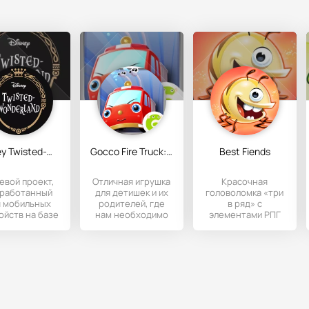
Disney Twisted-Wonderland
Gocco Fire Truck: 3D Kids Game
Best Fiends
евой проект,
Отличная игрушка
Красочная
зработанный
для детишек и их
головоломка «три
я мобильных
родителей, где
в ряд» с
ойств на базе
нам необходимо
элементами РПГ
Андроид
потушить все
на мобильные
имеющиеся в
устройства на
городе
Андроидом.