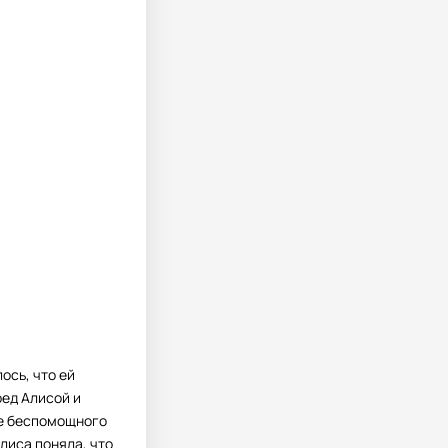
ось, что ей
ред Алисой и
ле беспомощного
Алиса поняла, что