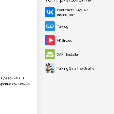
ВКонтакте: музыка,
видео, чат
Talklog
VK Видео
XAPK Installer
Talking Gina the Giraffe
ся девочкам. В
 уровне как можно