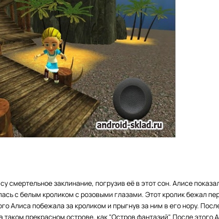
су смертельное заклинание, погрузив её в этот сон. Алисе показал
лась с белым кроликом с розовыми глазами. Этот кролик бежал пе
ого Алиса побежала за кроликом и прыгнув за ним в его нору. Пос
а таком прекрасном острове, как "Остров фантазий". После этого 