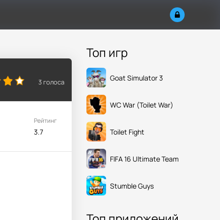
Топ игр
Goat Simulator 3
3
голоса
WC War (Toilet War)
Рейтинг
Toilet Fight
3.7
FIFA 16 Ultimate Team
Stumble Guys
Топ приложений