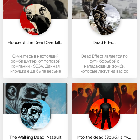
House of the Dead Overkill: LR
Dead Effect
Окунитесь в настоящий
Dead Effect является по
зомби шутер, от топовой
сути борьбой с
компании - SEGA. Данная
нападающими зомби,
игрушка еще была весьма
которые лезут на вас со
всех сторон.
The Walking Dead: Assault
Into the dead (Зомби в тумане)