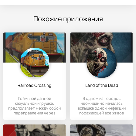
Похожие приложения
Railroad Crossing
Land of the Dead
Геймплей данной
В одном из городов
казуальной игрушке,
неожиданно началась
предполагает между собой
вспышка одной инфекции
переправления через
поражающей все живое
железнодорожные
вокруг.