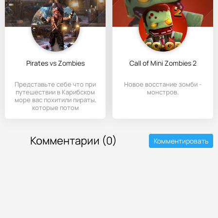
Pirates vs Zombies
Call of Mini Zombies 2
Представьте себе что при
Новое восстание зомби -
путешествии в Карибском
монстров.
море вас похитили пираты,
которые потом
Комментарии (0)
Комментировать