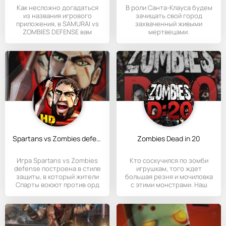
Как несложно догадаться
В роли Санта-Клауса будем
из названия игрового
зачищать свой город
приложения, в SAMURAI vs
захваченный живыми
ZOMBIES DEFENSE вам
мертвецами.
Spartans vs Zombies defense
Zombies Dead in 20
Игра Spartans vs Zombies
Кто соскучился по зомби
defense построена в стиле
игрушкам, того ждет
защиты, в который жители
большая резня и мочиловка
Спарты воюют против орд
с этими монстрами. Наш