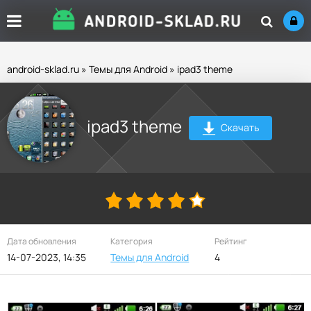
android-sklad.ru
»
Темы для Android
» ipad3 theme
ipad3 theme
Скачать
Дата обновления
Категория
Рейтинг
14-07-2023, 14:35
Темы для Android
4