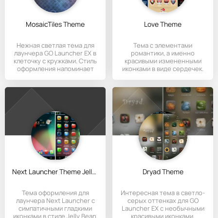
MosaicTiles Theme
Love Theme
Нежная светлая тема для
Тема с элементами
лаунчера GO Launcher EX в
романтики, а именно
клеточку с кружками. Стиль
красивыми измененными
оформления напоминает
иконками в виде сердечек.
Next Launcher Theme Jelly Bean
Dryad Theme
Тема оформления для
Интересная тема в светло-
лаунчера Next Launcher с
серых оттенках для GO
симпатичными гладкими
Launcher EX с необычными
иконками в стиле Jelly Bean.
красивыми иконками.