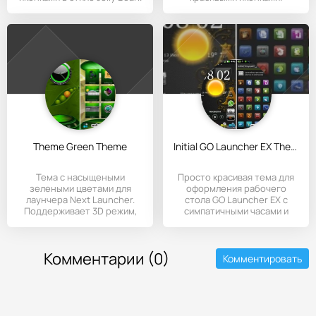
Theme Green Theme
Initial GO Launcher EX Theme
Тема с насыщеными
Просто красивая тема для
зелеными цветами для
оформления рабочего
лаунчера Next Launcher.
стола GO Launcher EX с
Поддерживает 3D режим,
симпатичными часами и
имеет
Комментарии (0)
Комментировать