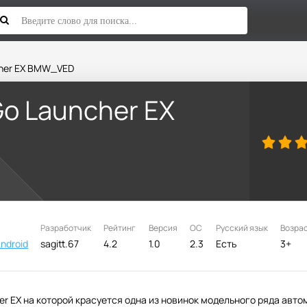
cher EX BMW_VED
Go Launcher EX
Разработчик
Рейтинг
Версия
ОС
Русский язык
Возра
ndroid
sagitt.67
4.2
1.0
2.3
Есть
3+
er EX на которой красуется одна из новинок модельного ряда авт