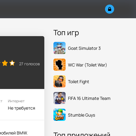
Топ игр
Goat Simulator 3
27
голосов
WC War (Toilet War)
Toilet Fight
FIFA 16 Ultimate Team
ст
Интернет
Не требуется
Stumble Guys
омобилей BMW.
Топ приложений