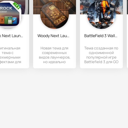
Drock Next Launcher 3D Theme
Woody Next Launcher 3D Theme
BattleField 3 Wallpaper Theme
игинальная
Новая тема для
Тема созданная по
тема с
современных
одноименной
ехмерными
видов лаунчеров,
популярной игре
фектами для
но идеально
Battlefield 3 для GO
украшения
сочетается с next
Launcher EX.
унчера Next
лаунчером.
ncher. У вас
оменяется