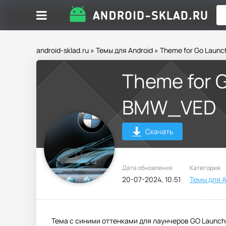
android-sklad.ru
»
Темы для Android
» Theme for Go Laun
Theme for 
BMW_VED
Скачать
Дата обновления
Категория
20-07-2024, 10:51
Темы для A
Тема с синими оттенками для лаунчеров GO Launch