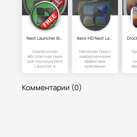
Next Launcher Bio Green Theme
Aero-HD Next Launcher 3D Theme
Симпатичная
Неплохая тема с
Ор
абстрактная тема
навороченными
для лаунчера Next
эффектами,
тр
Launcher в
красивыми
эф
зеленоватых
картинками,
оттенках.
иконками и
ла
обоями. Окунитесь
Lau
Комментарии (0)
в
п