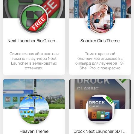
Next Launcher Bio Green Theme
Snooker Girls Theme
Симпатичная абстрактная
Тема с красивой
тема для лаунчера Next
блондинкой играющей в
Launcher в зеленоватых
бильярд для лаунчера TSF
оттенках.
Shell Pro, с прекрасно
измененным
Heaven Theme
Drock Next Launcher 3D Theme