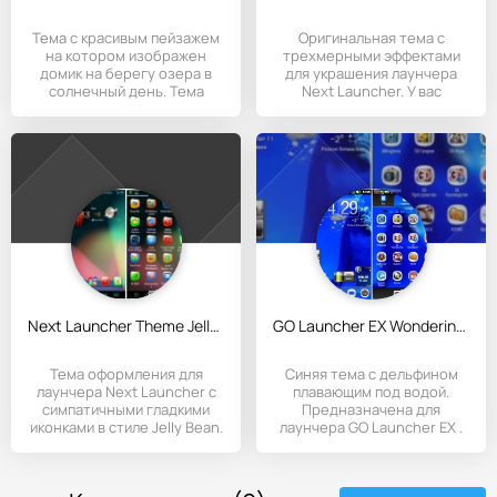
Тема с красивым пейзажем
Оригинальная тема с
на котором изображен
трехмерными эффектами
домик на берегу озера в
для украшения лаунчера
солнечный день. Тема
Next Launcher. У вас
поменяется
Next Launcher Theme Jelly Bean
GO Launcher EX Wondering Theme
Тема оформления для
Синяя тема с дельфином
лаунчера Next Launcher с
плавающим под водой.
симпатичными гладкими
Предназначена для
иконками в стиле Jelly Bean.
лаунчера GO Launcher EX .