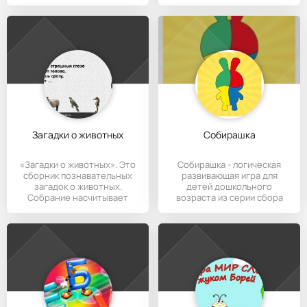
Загадки о животных
Собирашка
«Загадки о животных». Это
Собирашка - логическая
сборник познавательных
развивающая игра для
загадок о животных.
детей дошкольного
Собрание насчитывает
возраста из серии сбора
более
различных