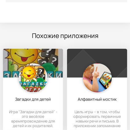
Похожие приложения
Загадки для детей
Алфавитный мостик
Игра "Загадки для детей" -
Цель игры – в том, чтобы
это весёлое
сформировать первичные
времяпровождение для
навыки речи и письма. В
детей и их родителей.
приложении запоминание