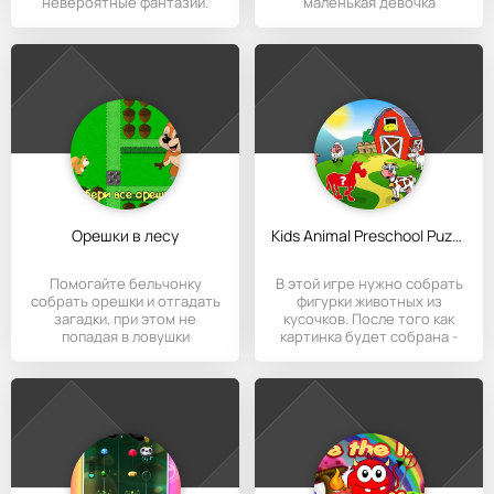
невероятные фантазии.
маленькая девочка
Орешки в лесу
Kids Animal Preschool Puzzle
Помогайте бельчонку
В этой игре нужно собрать
собрать орешки и отгадать
фигурки животных из
загадки, при этом не
кусочков. После того как
попадая в ловушки
картинка будет собрана -
расположенные