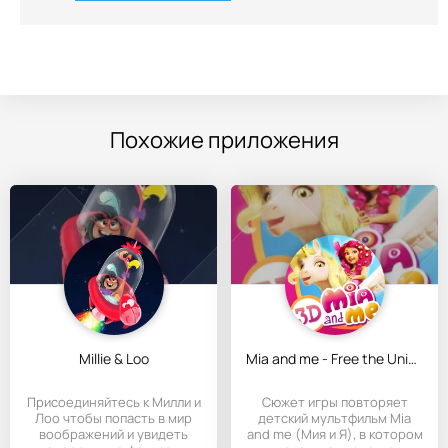
Похожие приложения
Millie & Loo
Mia and me - Free the Unicorns
Присоединяйтесь к Милли и
Сюжет игры повторяет
Лоо чтобы попасть в мир
детский мультфильм Mia
воображений и увидеть
and me (Мия и Я), в котором