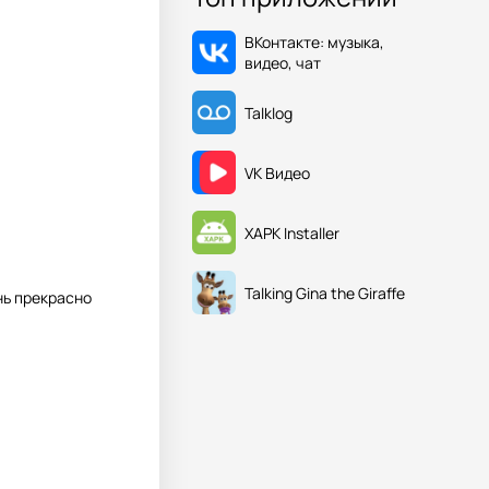
ВКонтакте: музыка,
видео, чат
Talklog
VK Видео
XAPK Installer
Talking Gina the Giraffe
нь прекрасно