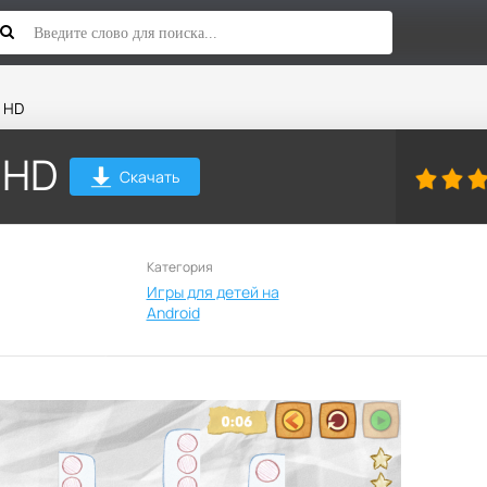
e HD
 HD
Скачать
Категория
Игры для детей на
Android