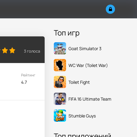
Топ игр
Goat Simulator 3
3
голоса
WC War (Toilet War)
Рейтинг
Toilet Fight
4.7
FIFA 16 Ultimate Team
Stumble Guys
Топ приложений