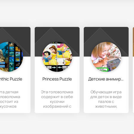
thic Puzzle
Princess Puzzle
Детские анимированные пазлы
та деткая
Эта головоломка
Обучающая игра
оловоломка
содержит в себе
для деток в виде
остоит из
кусочки
пазлов с
кусочков
изображений с
животными,
зображений
принцессами в
транспортными
торые нужно
виде квадратиков,
средствами,
еремещать
которые
цветами и другими
цем и собрать