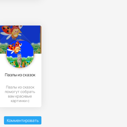
Пазлы из сказок
Пазлы из сказок
помогут собрать
вам красивые
картинки с
любимыми
персонажами на
телефонах и
Комментировать