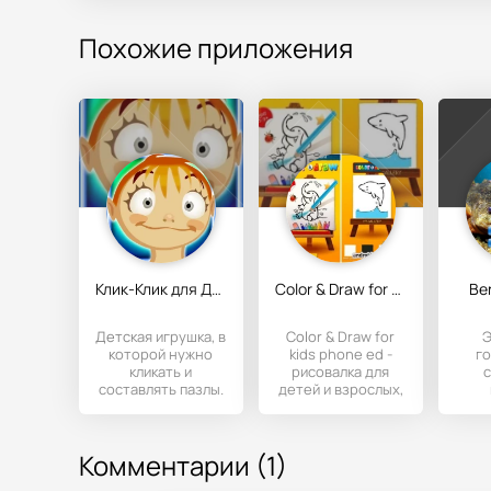
Похожие приложения
Клик-Клик для Детей / Click-Click for Children
Color & Draw for kids phone ed
Ben
Детская игрушка, в
Color & Draw for
Э
которой нужно
kids phone ed -
г
кликать и
рисовалка для
с
составлять пазлы.
детей и взрослых,
Когда ребенок
в которой можно
и
верно сопоставит
как просто
ко
кусочки
п
Комментарии (1)
паль