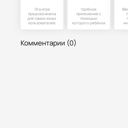
Эта игра
Удобное
Ве
предназначена
приложение с
для самых юных
помощью
пользователей,
которого ребёнок
ин
которые только
будет развивать
начинают учить
свою память,
обу
цвета. Обучение
мышление,
дете
Комментарии (0)
научится