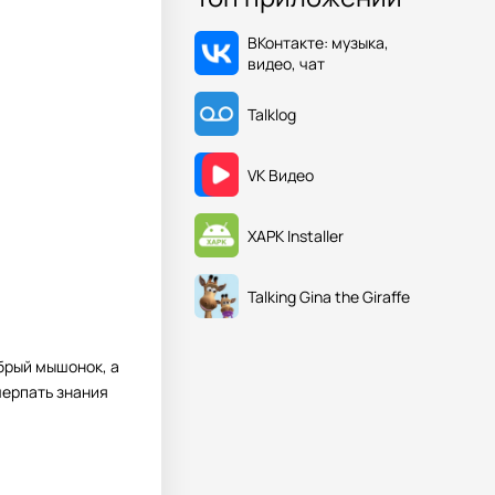
ВКонтакте: музыка,
видео, чат
Talklog
VK Видео
XAPK Installer
Talking Gina the Giraffe
брый мышонок, а
черпать знания