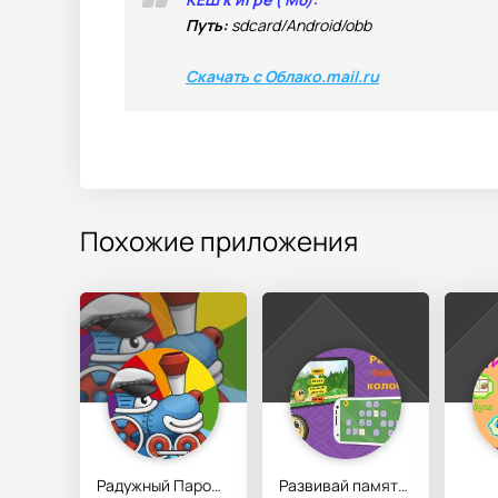
Путь:
sdcard/Android/obb
Скачать с Облако.mail.ru
Похожие приложения
Радужный Паровоз: учим цвета
Развивай память с Колобком