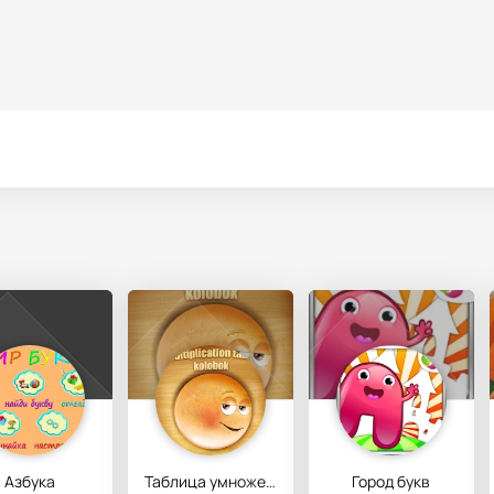
Азбука
Таблица умножения: колобок
Город букв