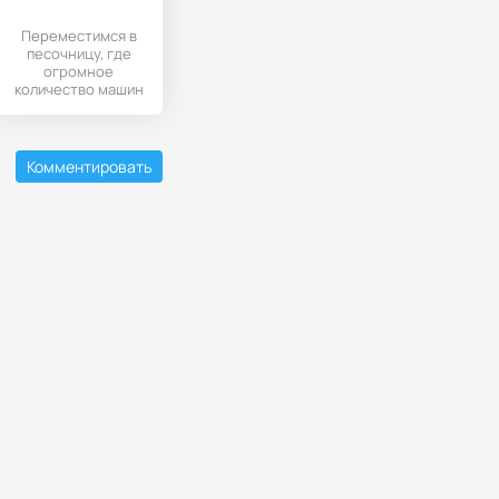
Переместимся в
песочницу, где
огромное
количество машин
работают на
стройке. В
особенностях
каждой
Комментировать