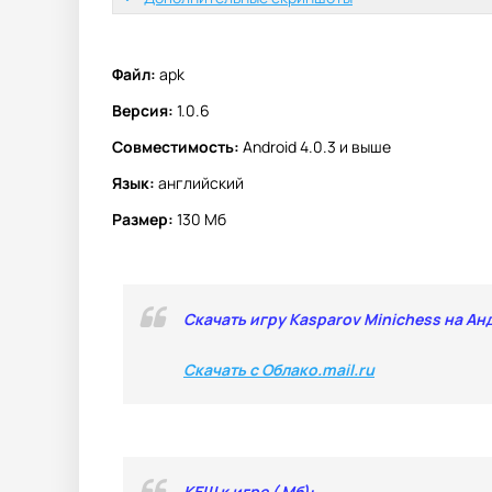
Файл:
apk
Версия:
1.0.6
Совместимость:
Android 4.0.3 и выше
Язык:
английский
Размер:
130 Мб
Скачать игру Kasparov Minichess на Ан
Скачать с Облако.mail.ru
КЕШ к игре ( Мб):