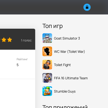
Топ игр
Goat Simulator 3
1
голос
WC War (Toilet War)
Рейтинг
Toilet Fight
5
FIFA 16 Ultimate Team
Stumble Guys
Топ приложений