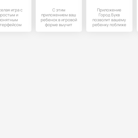
селая игра с
С этим
Приложение
простым и
приложением ваш
Город Букв
понятным
ребенок в игровой
позволит вашему
терфейсом
форме выучит
ребенку поближе
способная
таблицу
познакомится с
чить буквам
умножения, а
буквами русского
й от трех лет.
помогать ему
алфавита.
будет