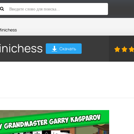
inichess
inichess
Скачать