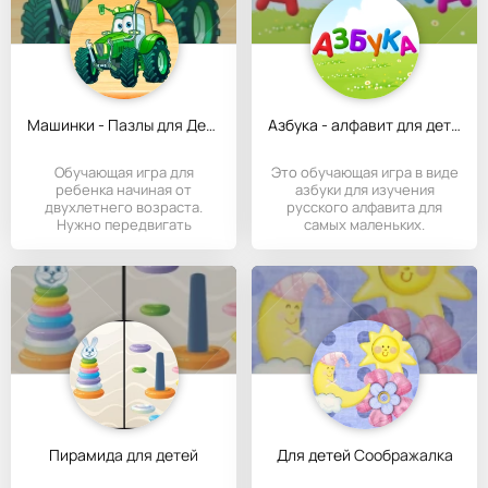
Машинки - Пазлы для Детей
Азбука - алфавит для детей
Обучающая игра для
Это обучающая игра в виде
ребенка начиная от
азбуки для изучения
двухлетнего возраста.
русского алфавита для
Нужно передвигать
самых маленьких.
транспортные средства
Пирамида для детей
Для детей Соображалка