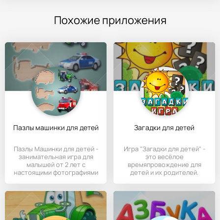
Похожие приложения
Пазлы машинки для детей
Загадки для детей
Пазлы Машинки для детей -
Игра "Загадки для детей" -
занимательная игра для
это весёлое
малышей от 2 лет с
времяпровождение для
настоящими фотографиями
детей и их родителей.
машин.