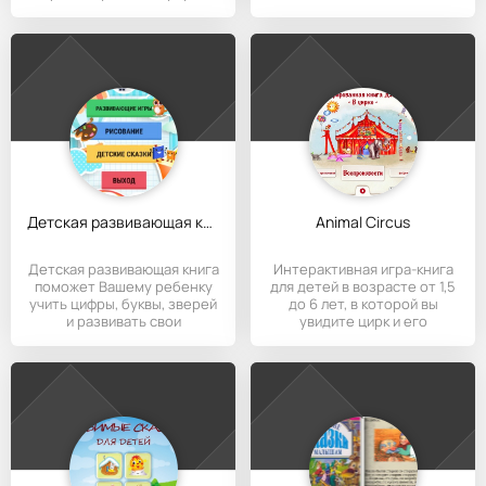
помогать героям
оригиналом сказки не
Детская развивающая книга
Animal Circus
Детская развивающая книга
Интерактивная игра-книга
поможет Вашему ребенку
для детей в возрасте от 1,5
учить цифры, буквы, зверей
до 6 лет, в которой вы
и развивать свои
увидите цирк и его