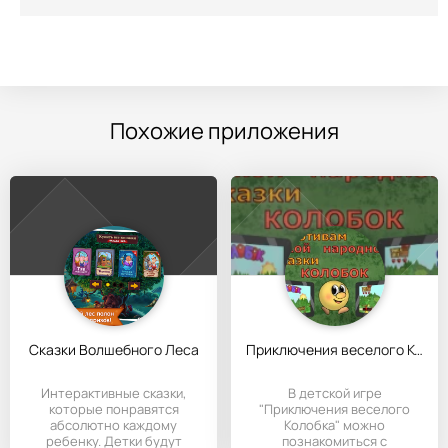
Похожие приложения
Сказки Волшебного Леса
Приключения веселого Колобка
Интерактивные сказки,
В детской игре
которые понравятся
"Приключения веселого
абсолютно каждому
Колобка" можно
ребенку. Детки будут
познакомиться с