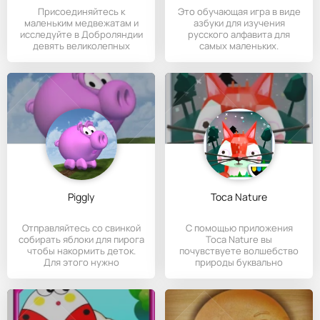
Присоединяйтесь к
Это обучающая игра в виде
маленьким медвежатам и
азбуки для изучения
исследуйте в Доброляндии
русского алфавита для
девять великолепных
самых маленьких.
игровых
Piggly
Toca Nature
Отправляйтесь со свинкой
С помощью приложения
собирать яблоки для пирога
Toca Nature вы
чтобы накормить деток.
почувствуете волшебство
Для этого нужно
природы буквально
кончиками пальцев.