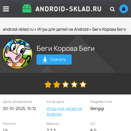
android-sklad.ru
»
Игры для детей на Android
» Беги Корова Беги
Беги Корова Беги
Скачать
Дата обновления
Категория
Разработчик
20-10-2025, 15:12
Игры для детей на
Bengigi
Android
Рейтинг
Версия
ОС
1.5
2.2.3
8.0