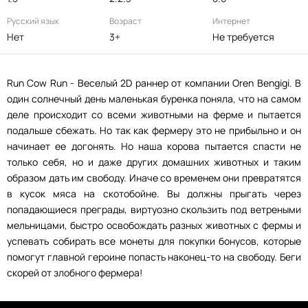
Русский язык
Возраст
Интернет
Нет
3+
Не требуется
Run Cow Run - Веселый 2D раннер от компании Oren Bengigi. В
один солнечный день маленькая буренка поняла, что на самом
деле происходит со всеми животными на ферме и пытается
подальше сбежать. Но так как фермеру это не прибыльно и он
начинает ее догонять. Но наша корова пытается спасти не
только себя, но и даже других домашних животных и таким
образом дать им свободу. Иначе со временем они превратятся
в кусок мяса на скотобойне. Вы должны прыгать через
попадающиеся преграды, виртуозно скользить под ветреными
мельницами, быстро освобождать разных животных с фермы и
успевать собирать все монеты для покупки бонусов, которые
помогут главной героине попасть наконец-то на свободу. Беги
скорей от злобного фермера!