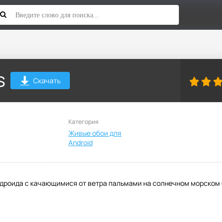
s
Скачать
Категория
Живые обои для
Android
ндроида с качающимися от ветра пальмами на солнечном морском 