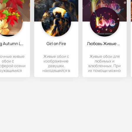
Falling Autumn Leaves
Girl on Fire
Любовь Живые Обои
сочные живые
Живые обои с
Живые обои для
обои с
изображение
любимых и
сферой осени
девушки,
влюбленных. При
кружащимися
находящейся в
их помощи можно
ьями разного
огненной стране.
выразить свои
цвета.
чувство
икосновения
противоположному
пальцем