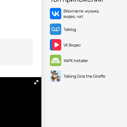
ВКонтакте: музыка,
видео, чат
Talklog
VK Видео
XAPK Installer
Talking Gina the Giraffe