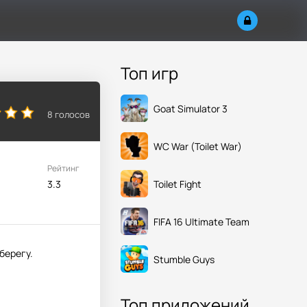
Топ игр
Goat Simulator 3
8
голосов
WC War (Toilet War)
Рейтинг
Toilet Fight
3.3
FIFA 16 Ultimate Team
берегу.
Stumble Guys
Топ приложений