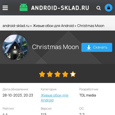
android-sklad.ru
»
Живые обои для Android
» Christmas Moon
Christmas Moon
Скачать
Дата обновления
Категория
Разработчик
28-10-2023, 20:23
Живые обои для
TDL media
Android
Рейтинг
Версия
ОС
4.4
1.1.5
2.2