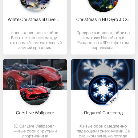
White Christmas 3D Live Wall
Christmas in HD Gyro 3D XL
Новогодние живые обои.
Прекрасные живые обои на
Все с нетерпением ждут
тематику Новый год и
этот самый замечательный
Рождество с 3D-эффектом
зимний праздник.
параллакса.
Поставьте
Cars Live Wallpaper
Ледяной Снегопад
3D Car Live Wallpaper -
Живые обои с медленно
живые обои с крутыми
падающими снежинками. За
спортивными
окошком зима, но погода