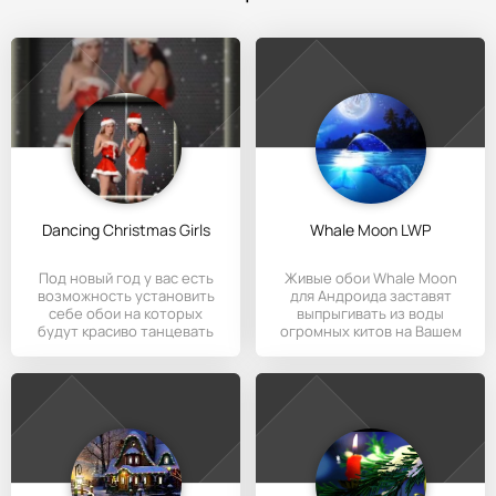
Dancing Christmas Girls
Whale Moon LWP
Под новый год у вас есть
Живые обои Whale Moon
возможность установить
для Андроида заставят
себе обои на которых
выпрыгивать из воды
будут красиво танцевать
огромных китов на Вашем
экране,