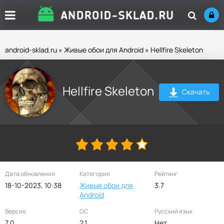
android-sklad.ru
»
Живые обои для Android
» Hellfire Skeleton
Hellfire Skeleton
Скачать
Дата обновления
Категория
Рейтинг
18-10-2023, 10:38
Живые обои для
3.7
Android
Версия
ОС
Русский язык
7.0
2.1
Нет