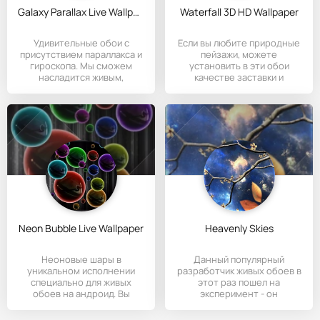
Galaxy Parallax Live Wallpaper
Waterfall 3D HD Wallpaper
Удивительные обои с
Если вы любите природные
присутствием параллакса и
пейзажи, можете
гироскопа. Мы сможем
установить в эти обои
насладится живым,
качестве заставки и
галактическим
любоваться
Neon Bubble Live Wallpaper
Heavenly Skies
Неоновые шары в
Данный популярный
уникальном исполнении
разработчик живых обоев в
специально для живых
этот раз пошел на
обоев на андроид. Вы
эксперимент - он
сможете выбрать
попытался скрестить