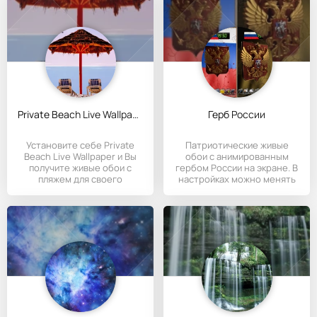
Private Beach Live Wallpaper
Герб России
Установите себе Private
Патриотические живые
Beach Live Wallpaper и Вы
обои с анимированным
получите живые обои с
гербом России на экране. В
пляжем для своего
настройках можно менять
Андроида.