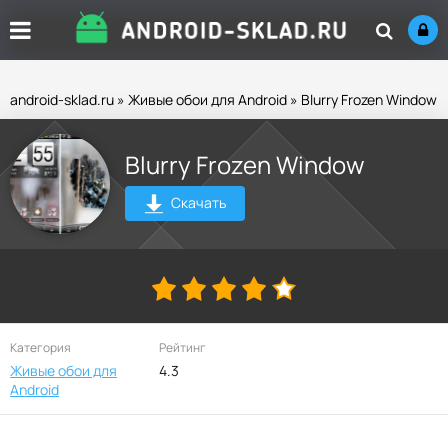
android-sklad.ru
»
Живые обои для Android
» Blurry Frozen Window
Blurry Frozen Window
Скачать
Категория
Рейтинг
Живые обои для
4.3
Android