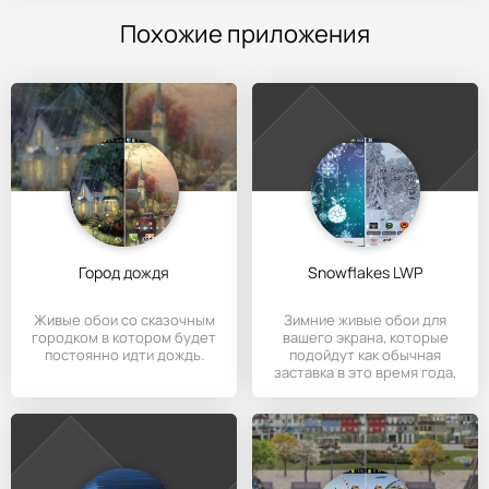
Похожие приложения
Город дождя
Snowflakes LWP
Живые обои со сказочным
Зимние живые обои для
городком в котором будет
вашего экрана, которые
постоянно идти дождь.
подойдут как обычная
заставка в это время года,
так и