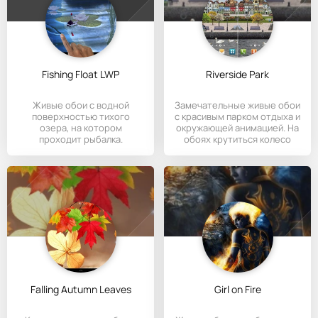
Fishing Float LWP
Riverside Park
Живые обои с водной
Замечательные живые обои
поверхностью тихого
с красивым парком отдыха и
озера, на котором
окружающей анимацией. На
проходит рыбалка.
обоях крутиться колесо
Falling Autumn Leaves
Girl on Fire