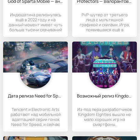
God of Sparta Mobile — аналог God of War на смартфоне
Protectors — Валорантовый Овервотч на мобилки
Индюшатина релизнулась
PvP-шутер от третьего
ещё в 2022 году и на
лица с мультяшной
данный момент имеет чуть
графикой и скилами. Игра,
больше тысячи скачиваний
появившаяся ещё в
в
сентябре 2022
Дата релиза Need for Speed Mobile
Возможный релиз Kingdom Eighties
Tencent и Electronic Arts
Из-под пера разработчиков
работают над мобильной
Kingdom Eighties вышло не
адаптацией серии гонок
мало хороших игр на
Need for Speed, и сейчас
смартфоны.