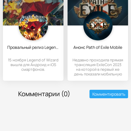
Провальный релиз Legend of Wizard: Idle PRG
Анонс Path of Exile Mobile
15 ноября Legend of Wizard
Недавно проходила прямая
вышла для Андроид и iOS
трансляция ExileCon 2023
смартфонов.
на которой в первый же
день показали мобильную
Комментарии (0)
Комментировать