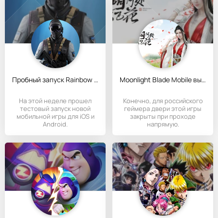
Пробный запуск Rainbow Six Mobile в Канаде
Moonlight Blade Mobile вышла в релиз
На этой неделе прошел
Конечно, для российского
тестовый запуск новой
геймера двери этой игры
мобильной игры для iOS и
закрыты при проходе
Android.
напрямую.