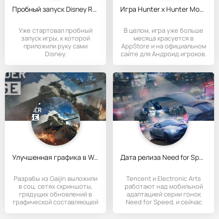
Пробный запуск Disney Realm Breakers
Игра Hunter x Hunter Mobile стала доступна в Китаe
Уже стартовал пробный
В целом, игра уже больше
запуск игры, к которой
месяца красуется в
приложили руку сами
AppStore и на официальном
Disney.
сайте для Андроид игроков.
Улучшенная графика в War Thunder Mobile
Дата релиза Need for Speed Mobile
Разрабы из Gaijin выложили
Tencent и Electronic Arts
в соц. сетях скриншоты,
работают над мобильной
грядущих обновлений в
адаптацией серии гонок
графической составляющей
Need for Speed, и сейчас