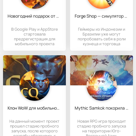
Новогодний подарок от Blizzard для геймеров
Forge Shop — симулятор кузнеца
В Google Play и AppStore
Геймеры из Индонезии и
стартовала
Бразилии уже могут
предрегистрация для
попробовать себя в роли
мобильного проекта
кузнеца и торговца
Warcraft Rumble от
облачением для
Клон WoW для мобильного гейминга - Cardio Quest
Mythic Samkok покорила среднюю Азию
На данный момент проект
Новая RPG игра проходит
прошел стадию пробного
стадию пробного запуска
запуска, после которого
на территории Юго-
разрабы обратились к
Восточной Азии.