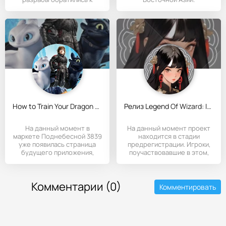
How to Train Your Dragon - игра по мультфильму “Как приручить дракона”
Релиз Legend Of Wizard: Idle RPG
На данный момент в
На данный момент проект
маркете Поднебесной 3839
находится в стадии
уже появилась страница
предрегистрации. Игроки,
будущего приложения,
поучаствовавшие в этом,
которое уже
получат
Комментарии (0)
Комментировать