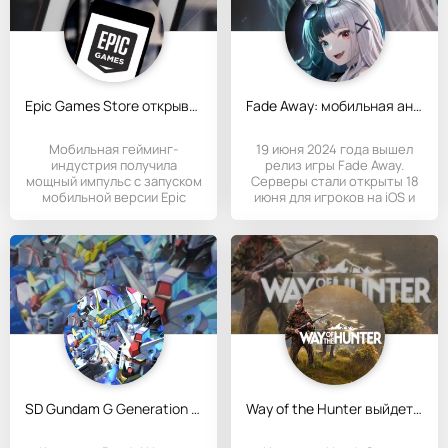
Epic Games Store открывает новые горизонты для геймеров
Fade Away: мобильная аниме-RPG с русской локализацией
Мобильная гейминг-
19 июня 2024 года вышел
индустрия получила
релиз игры Fade Away.
мощный импульс с запуском
Серверы стали открыты 18
мобильной версии Epic
июня для игроков на iOS и
Games Store.
SD Gundam G Generation ETERNAL: новая из вселенной Гандам
Way of the Hunter выйдет на iOS и Android в мае