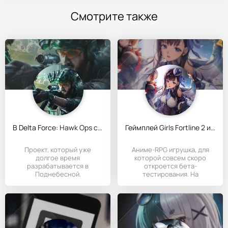
Смотрите также
В Delta Force: Hawk Ops стартует ОБТ в Китае
Геймплей Girls Fortline 2 и открытие бета-теста
Проект, который уже
Аниме-RPG игрушка, для
долгое время
которой совсем скоро
разрабатывается в
откроется бета-
Поднебесной.
тестирования. На
Китайском TapTap