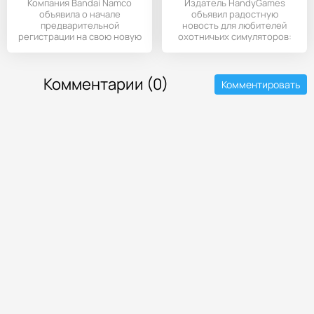
Компания Bandai Namco
Издатель HandyGames
объявила о начале
объявил радостную
предварительной
новость для любителей
регистрации на свою новую
охотничьих симуляторов:
мобильную игру SD
популярная игра
Комментарии (0)
Комментировать