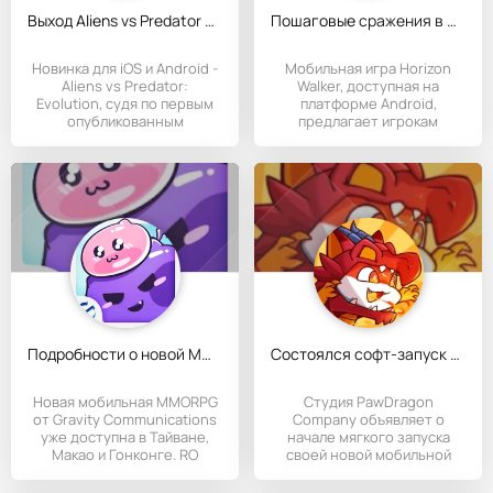
Выход Aliens vs Predator Evolution планируется на 2013 год
Пошаговые сражения в Horizon Walker
Новинка для iOS и Android -
Мобильная игра Horizon
Aliens vs Predator:
Walker, доступная на
Evolution, судя по первым
платформе Android,
опубликованным
предлагает игрокам
захватывающий
Подробности о новой MMORPG RO Ragnarok: Must Be Cute
Состоялся софт-запуск MeowLand: Legend of Butler
Новая мобильная MMORPG
Студия PawDragon
от Gravity Communications
Company объявляет о
уже доступна в Тайване,
начале мягкого запуска
Макао и Гонконге. RO
своей новой мобильной
игры MeowLand: