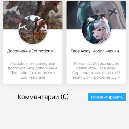
Дополнение Extinction вышло для мобильной версии Ark: Ultimate Survivor Edition
Fade Away: мобильная аниме-RPG с русской локализацией
Разработчики выпустили
19 июня 2024 года вышел
долгожданное дополнение
релиз игры Fade Away.
"Extinction", которое уже
Серверы стали открыты 18
доступно для
июня для игроков на iOS и
Комментарии (0)
Комментировать