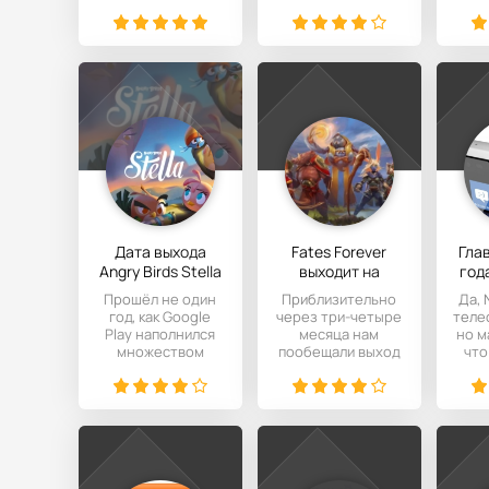
защищающее от
телефона?
пере
царапин, влаги,
Каждый из нас
вн
грязи и
сталкивался в
отпечатков
своей
Дата выхода
Fates Forever
Гла
Angry Birds Stella
выходит на
года
на Андроид
Android
Nok
Прошёл не один
Приблизительно
Да, 
год, как Google
через три-четыре
теле
Play наполнился
месяца нам
но м
множеством
пообещали выход
что
различных игр и
Fates Forever -
вре
приложений:
аналог MOBA
ис
уходили
League of