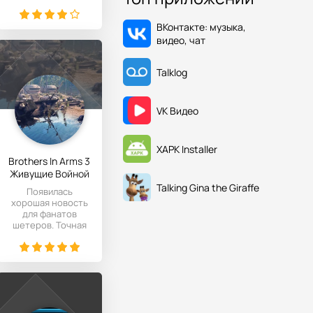
City! События,
описанные в игре,
ВКонтакте: музыка,
видео, чат
Talklog
VK Видео
XAPK Installer
Brothers In Arms 3
Живущие Войной
выйдет на Android
Talking Gina the Giraffe
Появилась
хорошая новость
для фанатов
шетеров. Точная
дата выхода пока
не известна, но
примерно в