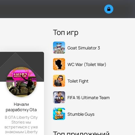
Топ игр
Goat Simulator 3
WC War (Toilet War)
Toilet Fight
FIFA 16 Ultimate Team
Начали
разработку Gta
Stumble Guys
Liberty City
В GTA Liberty City
Stories для
Stories мы
Андроид
встретимся с уже
знакомым Liberty
Топ приложений