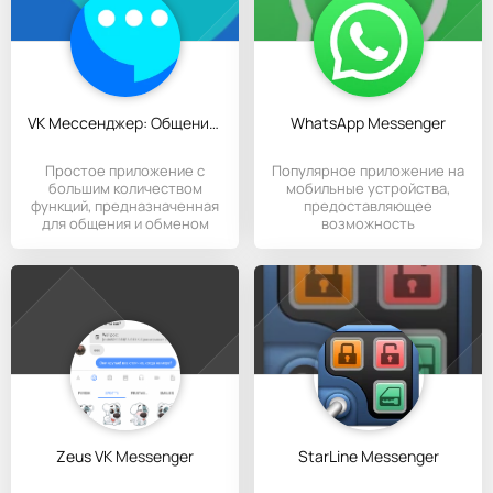
VK Мессенджер: Общение и звонки
WhatsApp Messenger
Простое приложение с
Популярное приложение на
большим количеством
мобильные устройства,
функций, предназначенная
предоставляющее
для общения и обменом
возможность
контентом.
обмениваться с друзьями
Zeus VK Messenger
StarLine Messenger