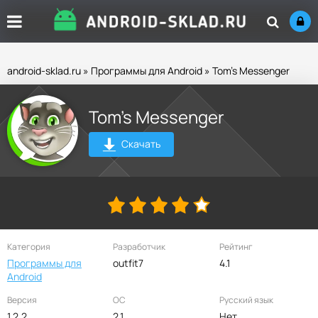
android-sklad.ru
»
Программы для Android
» Tom’s Messenger
Tom’s Messenger
Скачать
Категория
Разработчик
Рейтинг
Программы для
outfit7
4.1
Android
Версия
ОС
Русский язык
1.2.2
2.1
Нет