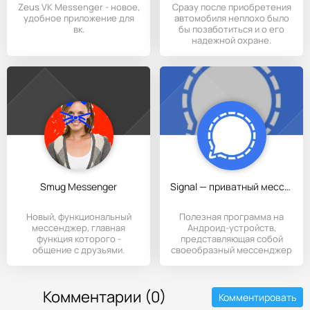
Zeus VK Messenger - новое,
Сразу после приобретения
удобное приложение для
автомобиля неплохо было
вк.
бы позаботиться и о его
надежной охране.
Smug Messenger
Signal — приватный мессенджер
Новый, функциональный
Полезная программа на
мессенджер, главная
Андроид-устройств,
функция которого -
представляющая собой
общение с друзьями.
своеобразный мессенджер
Вступайте в
с высоким
Комментарии (0)
Комментировать