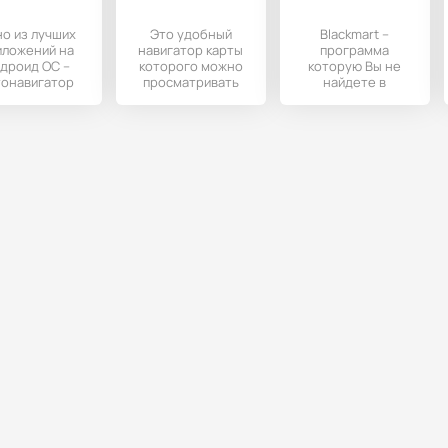
о из лучших
Это удобный
Blackmart –
иложений на
навигатор карты
программа
дроид ОС –
которого можно
которую Вы не
тонавигатор
просматривать
найдете в
Sygic: GPS
даже при
официальном
avigation.
отсутствии
магазине Android
интернет-
Market. А все
соединения.
потому,