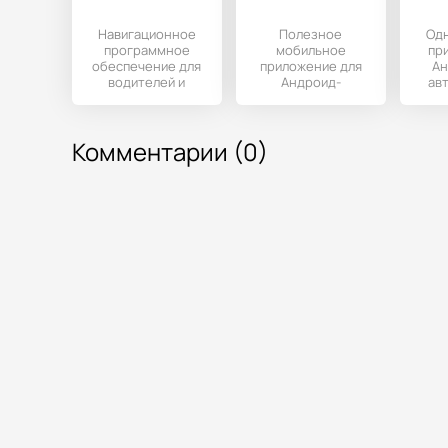
Навигационное
Полезное
Одн
программное
мобильное
пр
обеспечение для
приложение для
Ан
водителей и
Андроид-
ав
путешественников
устройств,
с широким
предназначенное
N
функционалом.
для создания
Комментарии (0)
маршрутов по