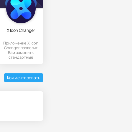
X Icon Changer
Приложение X Icon
Changer позволит
Вам заменить
стандартные
иконки программ и
игр на Андроиде
на
Комментировать