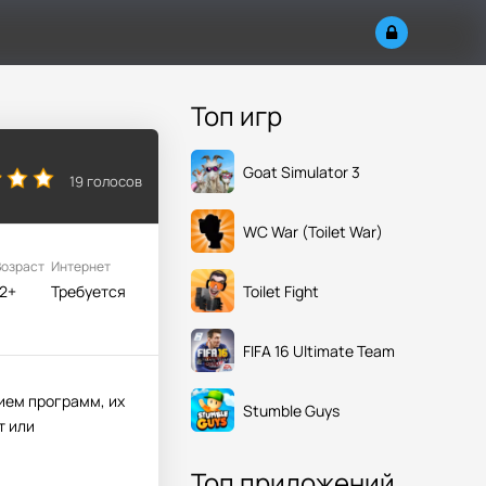
Топ игр
Goat Simulator 3
19
голосов
WC War (Toilet War)
Возраст
Интернет
Toilet Fight
12+
Требуется
FIFA 16 Ultimate Team
ием программ, их
Stumble Guys
т или
Топ приложений