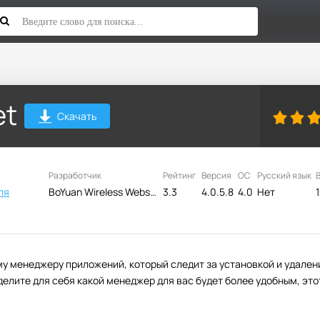
et
Скачать
Разработчик
Рейтинг
Версия
ОС
Русский язык
ля
BoYuan Wireless Websoft Technology Limited
3.3
4.0.5.8
4.0
Нет
у менеджеру приложений, который следит за установкой и удален
елите для себя какой менеджер для вас будет более удобным, это