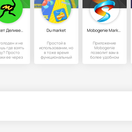
Маркет Деливери: Delivery Club
Du market
Mobogenie Market
голоден и не
Простой в
Приложение
шь где взять
использовании, но
Mobogenie
ду? Просто
в тоже время
позволит вам в
ажи ее через
функциональный
более удобном
риложение
менеджер для
виде следить за
ivery Club и
работы с
своими
ожидай
приложениями и
установленными
программами