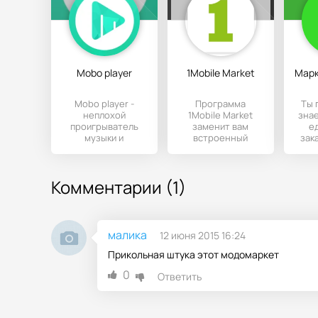
Mobo player
1Mobile Market
Mobo player -
Программа
Ты 
неплохой
1Mobile Market
знае
проигрыватель
заменит вам
е
музыки и
встроенный
зак
видеофайлов для
маркет с которого
п
Вашего девайса.
некоторые
Del
Вполне достойная
скачивают игры и
Комментарии (1)
малика
12 июня 2015 16:24
Прикольная штука этот модомаркет
0
Ответить