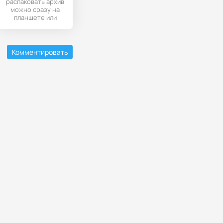
распаковать архив
можно сразу на
планшете или
телефоне. Нужно
всего лишь
установить
Комментировать