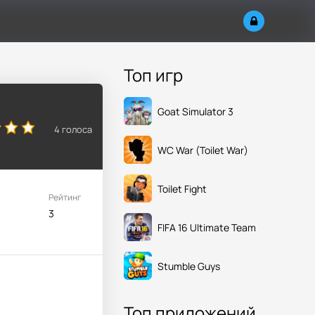
Топ игр
Goat Simulator 3
4
голоса
WC War (Toilet War)
Toilet Fight
Рейтинг
3
FIFA 16 Ultimate Team
Stumble Guys
Топ приложений