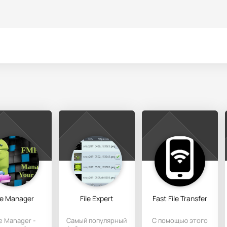
le Manager
File Expert
Fast File Transfer
le Manager -
Самый популярный
С помощью этого