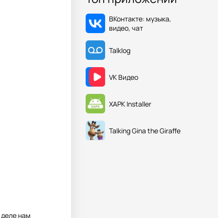
ВКонтакте: музыка,
видео, чат
Talklog
VK Видео
XAPK Installer
Talking Gina the Giraffe
 деле нам