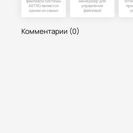
файловой системы
менеджер для
отли
ASTRO является
управления
при
одним из самых
файловой
у
лучших для
системой, с
ф
Андроид, так как
помощью
пе
обладает
которого можно
Комментарии (0)
производить