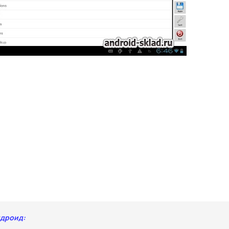
ндроид: