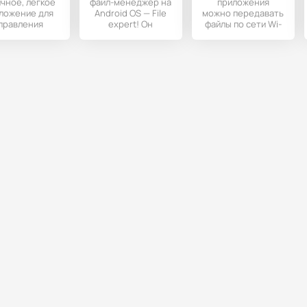
чное, лёгкое
файл-менеджер на
приложения
ложение для
Android OS — File
можно передавать
правления
expert! Он
файлы по сети Wi-
айлами. Не
обладает мощным
fi на другие
регружено
функционалом, он
устройства,
ненужным
причем не