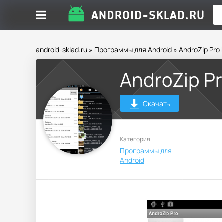
android-sklad.ru
»
Программы для Android
» AndroZip Pro 
AndroZip Pr
Скачать
Категория
Программы для
Android