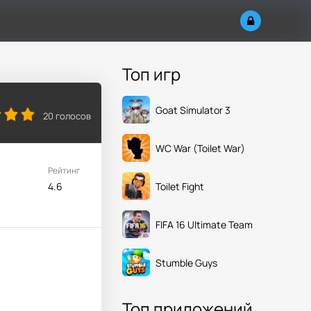
Топ игр
Goat Simulator 3
20
голосов
WC War (Toilet War)
Рейтинг
Toilet Fight
4.6
FIFA 16 Ultimate Team
Stumble Guys
Топ приложений