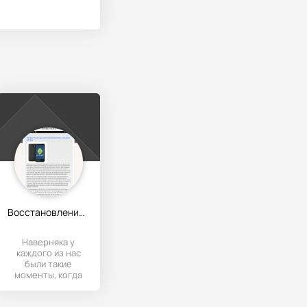
Восстановление удаленных фото
Наверняка у
каждого из нас
были такие
моменты, когда
необходимо было
восстановить