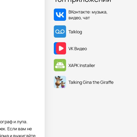
ВКонтакте: музыка,
видео, чат
Talklog
VK Видео
XAPK Installer
Talking Gina the Giraffe
ограф и лупа.
ек. Если вам не
бома и выжигайте