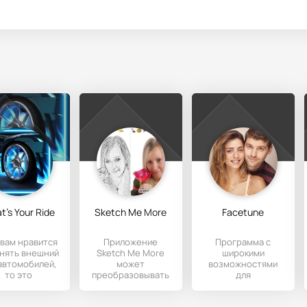
t's Your Ride
Sketch Me More
Facetune
 вам нравится
Приложение
Программа с
нять внешний
Sketch Me More
широкими
автомобилей,
может
возможностями
то это
преобразовывать
для
иложение по
любую
редактирования и
ингу именно
фотографию в
улучшения