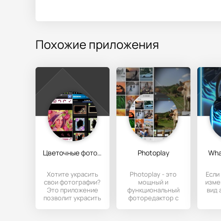
Похожие приложения
Цветочные фоторамки
Photoplay
Wha
Хотите украсить
Photoplay - это
Если
свои фотографии?
мощный и
изме
Это приложение
функциональный
вид 
позволит украсить
фоторедактор с
фоторамками
множеством
пр
фотографию из
настроек для
тюн