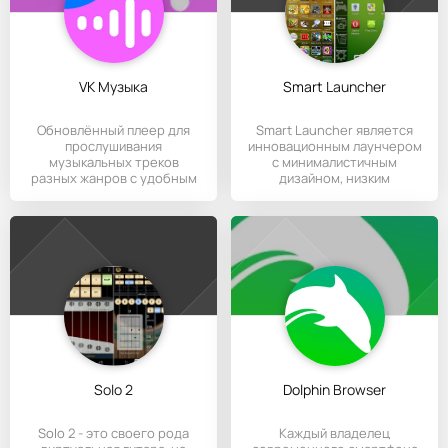
VK Музыка
Smart Launcher
Обновлённый плеер для
Smart Launcher является
прослушивания
инновационным лаунчером
музыкальных треков
с минималистичным
разных жанров с удобным
дизайном, низким
интерфейсом и
потреблением
Solo 2
Dolphin Browser
Solo 2 - это своего рода
Каждый владелец