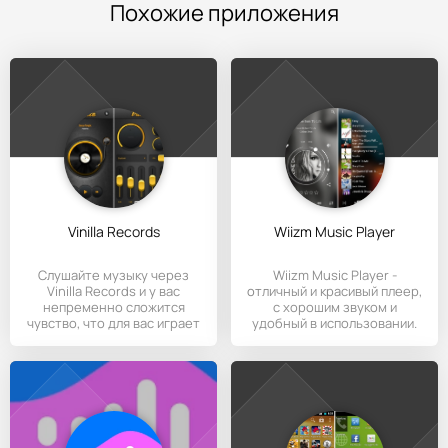
Похожие приложения
Vinilla Records
Wiizm Music Player
Слушайте музыку через
Wiizm Music Player -
Vinilla Records и у вас
отличный и красивый плеер,
непременно сложится
с хорошим звуком и
чувство, что для вас играет
удобный в использовании.