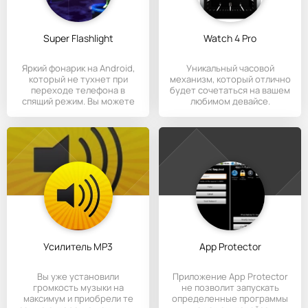
Super Flashlight
Watch 4 Pro
Яркий фонарик на Android,
Уникальный часовой
который не тухнет при
механизм, который отлично
переходе телефона в
будет сочетаться на вашем
спящий режим. Вы можете
любимом девайсе.
Усилитель MP3
App Protector
Вы уже установили
Приложение App Protector
громкость музыки на
не позволит запускать
максимум и приобрели те
определенные программы