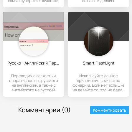
самые суперские наушники,
на вашем девайсе
но
Русско - Английский Переводчик
Smart FlashLight
Переводим с легкость и
Используйте данное
оперативность с русского
приложение в качестве
на английский, а также с
фонарика. Если нет вспышке
английского на русский.
на девайсе то, это не беда -
Комментарии (0)
Комментировать