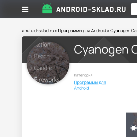
android-sklad.ru
»
Программы для Android
» Cyanogen C
Cyanogen 
Категория
Программы для
Android