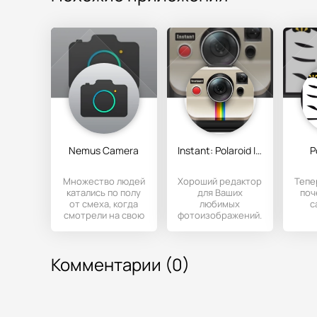
Nemus Camera
Instant: Polaroid Instant Cam
P
Множество людей
Хороший редактор
Тепе
катались по полу
для Ваших
поч
от смеха, когда
любимых
с
смотрели на свою
фотоизображений.
смешную
П
физиономию в
P
кривом
оцен
Комментарии (0)