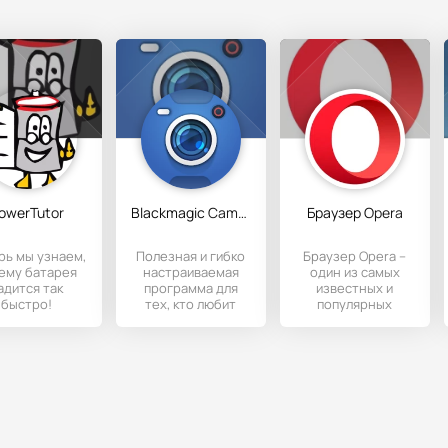
owerTutor
Blackmagic Camera
Браузер Opera
рь мы узнаем,
Полезная и гибко
Браузер Opera –
ему батарея
настраиваемая
один из самых
адится так
программа для
известных и
быстро!
тех, кто любит
популярных
риложение
фотографировать
браузеров для
owerTutor
и снимать
просмотра веб-
ит и сравнит
видеоролики,
сайтов, видео,