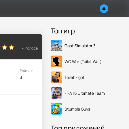
Топ игр
Goat Simulator 3
4
голоса
WC War (Toilet War)
Рейтинг
Toilet Fight
3
FIFA 16 Ultimate Team
Stumble Guys
Топ приложений