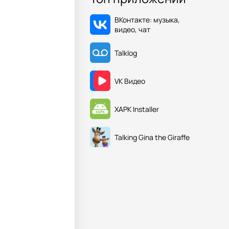
ВКонтакте: музыка,
видео, чат
Talklog
VK Видео
XAPK Installer
Talking Gina the Giraffe