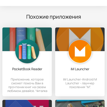
Похожие приложения
PocketBook Reader
iM Launcher
Приложение, которое
iM Launcher-Android M
сможет помочь Вам в
Launcher - лаунчер
прочтении книг на своем
поколения "М".
любимом девайсе. Читалка