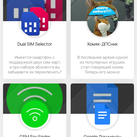
Dual SIM Selector
Хомяк-ДПСник
Имеется смартфон с
В последнее время одной
поддержкой двух сим-карт,
из популярных игрушек
а при наборе абонента вы
стал говорящий хомяк.
забываете их переключать?
Теперь его можно
установить на
GSM Spy Finder
Google Документы