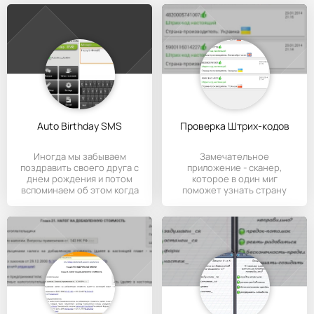
Auto Birthday SMS
Проверка Штрих-кодов
Иногда мы забываем
Замечательное
поздравить своего друга с
приложение - сканер,
днем рождения и потом
которое в один миг
вспоминаем об этом когда
поможет узнать страну
уже
происхождение и