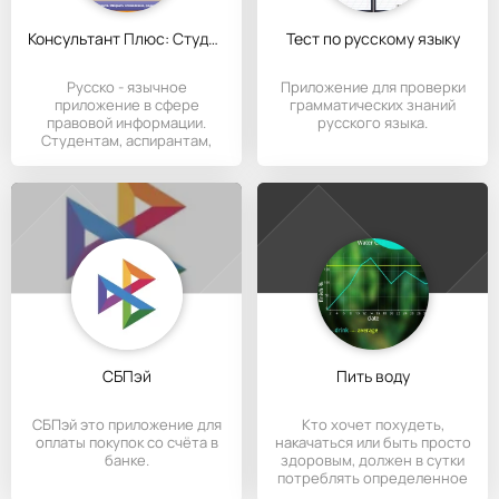
Консультант Плюс: Студент
Тест по русскому языку
Русско - язычное
Приложение для проверки
приложение в сфере
грамматических знаний
правовой информации.
русского языка.
Студентам, аспирантам,
преподавателям или
СБПэй
Пить воду
СБПэй это приложение для
Кто хочет похудеть,
оплаты покупок со счёта в
накачаться или быть просто
банке.
здоровым, должен в сутки
потреблять определенное