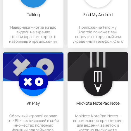
Talklog
Find My Android
Наверняка многие из вас
Приложение Find My
видели на экранах
Android поможет вам
телевизора, в интернете
вернуть потерянный или
назойливые предложения,
украденный телефон. С его
от
помочью
VK Play
MixNote NotePad Note
Облачный игровой сервис
MixNote NotePad Notes -
от «ВК», включающий в себя
великолепное приложение
множество полезных
для ведения заметок, в
функций для геймеров.
которых вы сможете