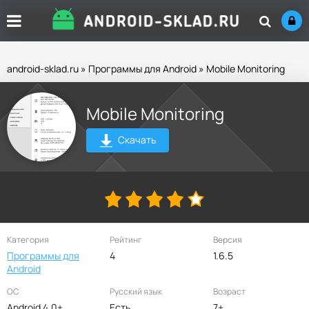
android-sklad.ru
»
Программы для Android
» Mobile Monitoring
Mobile Monitoring
Скачать
Категория
Рейтинг
Версия
Программы для
4
1.6.5
Android
ОС
Русский язык
Возраст
Android 4.0+
Есть
7+