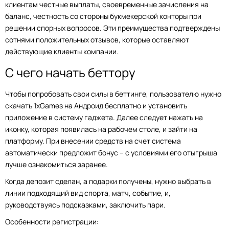
клиентам честные выплаты, своевременные зачисления на
баланс, честность со стороны букмекерской конторы при
решении спорных вопросов. Эти преимущества подтверждены
сотнями положительных отзывов, которые оставляют
действующие клиенты компании.
С чего начать беттору
Чтобы попробовать свои силы в беттинге, пользователю нужно
скачать 1xGames на Андроид бесплатно и установить
приложение в систему гаджета. Далее следует нажать на
иконку, которая появилась на рабочем столе, и зайти на
платформу. При внесении средств на счет система
автоматически предложит бонус – с условиями его отыгрыша
лучше ознакомиться заранее.
Когда депозит сделан, а подарки получены, нужно выбрать в
линии подходящий вид спорта, матч, событие, и,
руководствуясь подсказками, заключить пари.
Особенности регистрации: