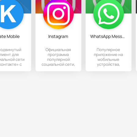
ate Mobile
Instagram
WhatsApp Messenger
одвинутый
Официальная
Популярное
лиент для
программа
приложение на
иальной сети
популярной
мобильные
контакте» с
социальной сети,
устройства,
олностью
разработанная
предоставляющее
траиваемым
под Андроид-
возможность
терфейсом и
устройства.
обмениваться с
широким
друзьями