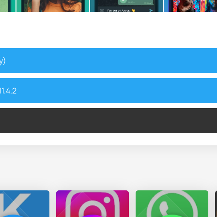
y)
1.4.2