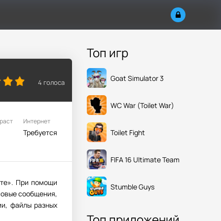
Топ игр
Goat Simulator 3
4
голоса
WC War (Toilet War)
раст
Интернет
Toilet Fight
+
Требуется
FIFA 16 Ultimate Team
кте». При помощи
Stumble Guys
совые сообщения,
ии, файлы разных
Топ приложений