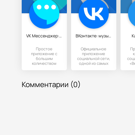
VK Мессенджер: Общение и звонки
ВКонтакте: музыка, видео, чат
K
Простое
Официальное
Пр
приложение с
приложение
к
большим
социальной сети,
соц
количеством
одной из самых
«В
функций,
популярных на
п
предназначенная
просторах
нас
для общения и
отечественного
ин
Комментарии (0)
обменом
контентом.