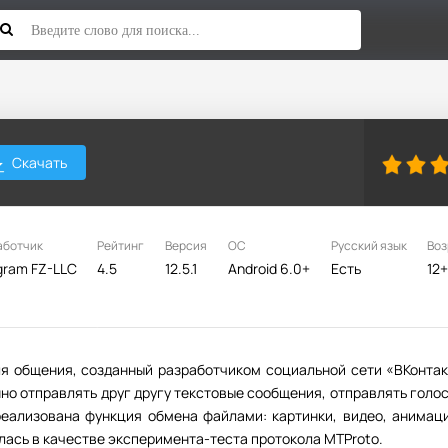
Скачать
аботчик
Рейтинг
Версия
ОС
Русский язык
Воз
gram FZ-LLC
4.5
12.5.1
Android 6.0+
Есть
12
ля общения, созданный разработчиком социальной сети «ВКонта
но отправлять друг другу текстовые сообщения, отправлять голо
реализована функция обмена файлами: картинки, видео, анимац
лась в качестве эксперимента-теста протокола MTProto.