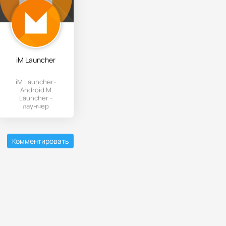
iM Launcher
iM Launcher-
Android M
Launcher -
лаунчер
поколения "М".
Комментировать