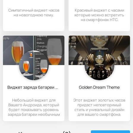
Симпатичный виджет часов
Красивый виджет с часами
на новогоднюю тему.
которые можно встретить
на смартфонах НТС.
Виджет заряда батареи в виде пивного бокала
Golden Dream Theme
Небольшой виджет для
Этот виджет золотых часов
Вашего Андроида, который
придаст неповторимый
будет показывать уровень
стиль и уникальный дизайн
заряда батареи необычным
для вашего смартфона.