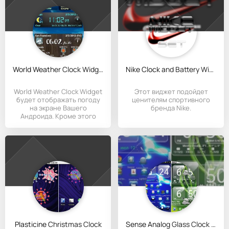
World Weather Clock Widget
Nike Clock and Battery Widgets
World Weather Clock Widget
Этот виджет подойдет
будет отображать погоду
ценителям спортивного
на экране Вашего
бренда Nike.
Андроида. Кроме этого
виджет
Plasticine Christmas Clock
Sense Analog Glass Clock 4x2