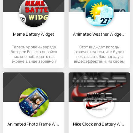
Meme Battery Widget
Animated Weather Widget, Clock
Теперь уровень заряда
Этот видждет погоды
батареи Вашего девайса
отличается тем, что будет
можно наблюдать на
показывать Вам погоду с
экране в виде забавной
видеоэффектами. На своем
рожицы
Animated Photo Frame Widget
Nike Clock and Battery Widgets