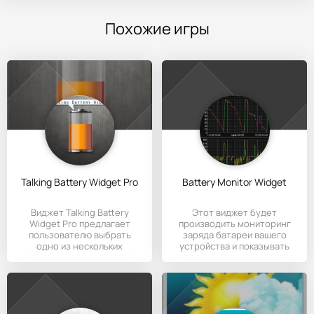
Похожие игры
Talking Battery Widget Pro
Battery Monitor Widget
Виджет Talking Battery
Этот виджет будет
Widget Pro предлагает
производить мониторинг
пользователю выбрать
заряда батареи вашего
одно из нескольких
устройства и показывать
цветовых
ёмкость,